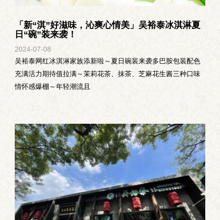
「新“淇”好滋味，沁爽心情美」吴裕泰冰淇淋夏
日“碗”装来袭！
2024-07
-
08
吴裕泰网红冰淇淋家族添新啦～夏日碗装来袭多巴胺包装配色
充满活力期待值拉满～茉莉花茶、抹茶、芝麻花生酱三种口味
情怀感爆棚～年轻潮流且