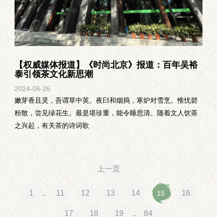
【权威媒体报道】《时尚北京》报道：百年吴裕
泰引领茶文化新思潮
2024-06
-
26
嫩芽香且灵，吾谓草中英。夜臼和烟捣，寒炉对雪烹。惟忧碧
粉散，尝见绿花生。最是堪珍重，能令睡思清。随着文人饮茶
之兴起，有关茶的诗词歌
上一页
1
11
12
13
14
16
..
15
17
18
19
84
..