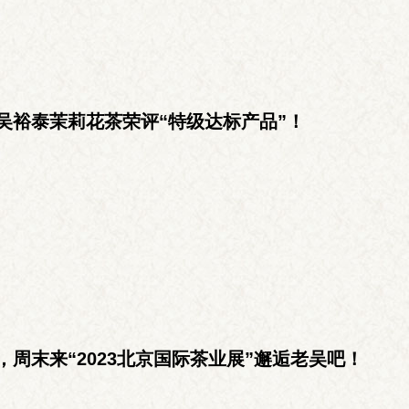
吴裕泰茉莉花茶荣评“特级达标产品”！
，周末来“2023北京国际茶业展”邂逅老吴吧！