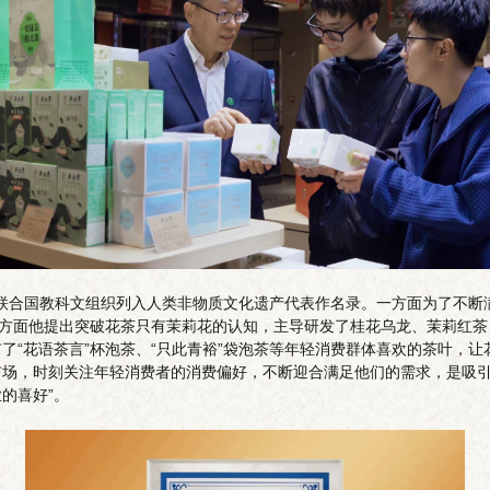
艺被联合国教科文组织列入人类非物质文化遗产代表作名录。一方面为了不
一方面他提出突破花茶只有茉莉花的认知，主导研发了桂花乌龙、茉莉红
了“花语茶言”杯泡茶、“只此青裕”袋泡茶等年轻消费群体喜欢的茶叶，
场，时刻关注年轻消费者的消费偏好，不断迎合满足他们的需求，是吸引
的喜好”。