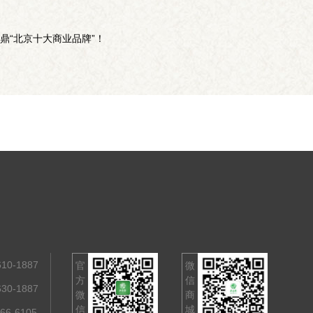
鼎“北京十大商业品牌”！
0-1887
官
微
方
信
0-1887
微
商
信
城
6-6105