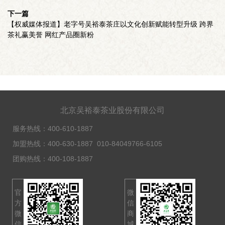
下一篇
【权威媒体报道】老字号吴裕泰茶庄以文化创新赋能转型升级 跨界
茶礼赢美誉 网红产品圈新粉
北京吴裕泰茶业股份有限公司
服务热线：
400-610-1887
加盟热线：
400-630-1887
010-84049766-6105
团购热线：
400-108-1887
官
微
方
信
微
商
信
城