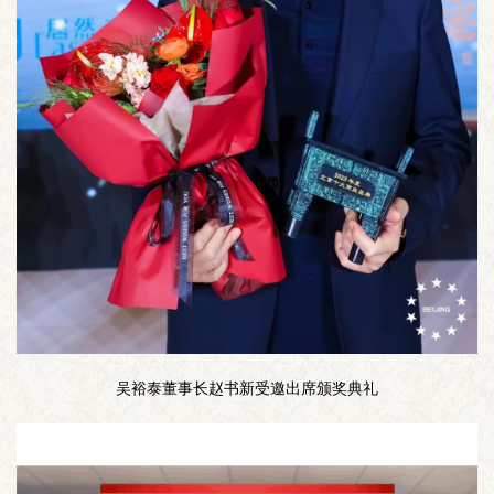
吴裕泰董事长赵书新受邀出席颁奖典礼